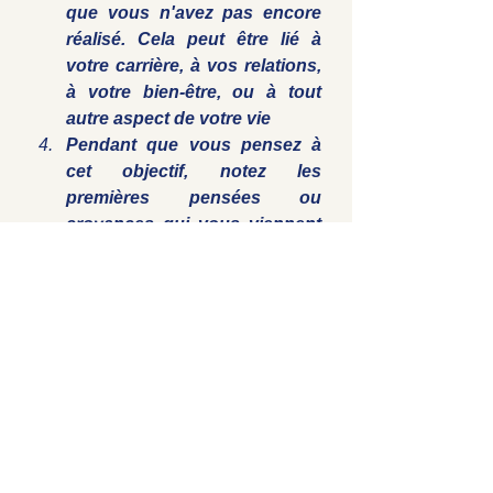
que vous n'avez pas encore 
réalisé. Cela peut être lié à 
votre carrière, à vos relations, 
à votre bien-être, ou à tout 
autre aspect de votre vie
Pendant que vous pensez à 
cet objectif, notez les 
premières pensées ou 
croyances qui vous viennent 
à l'esprit. Par exemple, si votre 
objectif est de changer de 
carrière, vous pourriez penser 
: "Je ne suis pas assez 
compétent(e) pour cela" ou 
"C'est trop risqué."
Prenez un morceau de papier 
et notez ces croyances 
limitantes. Vous pouvez 
également les noter dans un 