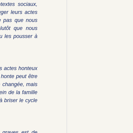
extes sociaux, 
ger leurs actes 
e pas que nous 
lutôt que nous 
u les pousser à 
s actes honteux 
honte peut être 
e changée, mais 
n de la famille 
briser le cycle 
 graves est de 