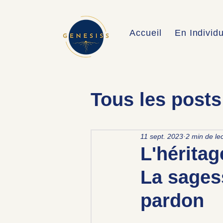
Accueil
En Individ
Tous les posts
11 sept. 2023
2 min de le
L'héritag
La sages
pardon