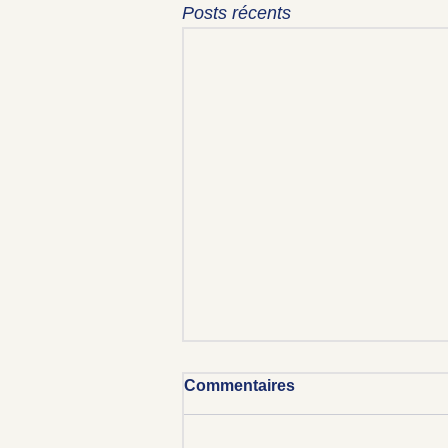
Posts récents
La Mère : L’Ancrage
Commentaires
Fondamental de Nos
Premières Années
La figure maternelle occupe une