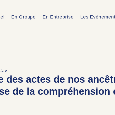
uel
En Groupe
En Entreprise
Les Evènemen
cture
e des actes de nos ancêt
se de la compréhension 