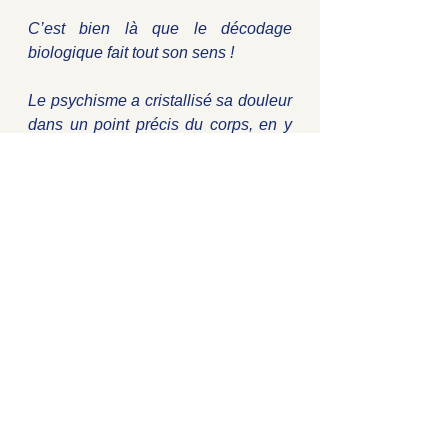
C’est bien là que le décodage 
biologique fait tout son sens ! 
Le psychisme a cristallisé sa douleur 
dans un point précis du corps, en y 
ordonnant de :
-        Faire de la masse : cancer, 
kyste, œdème, etc..
-        Creuser 
-        Bloquer ou débloquer le 
mouvement
Chacun est libre désormais de 
conscientiser l’émotion d’origine, de 
la libérer. Notre corps physique n’est 
que le messager à écouter. 