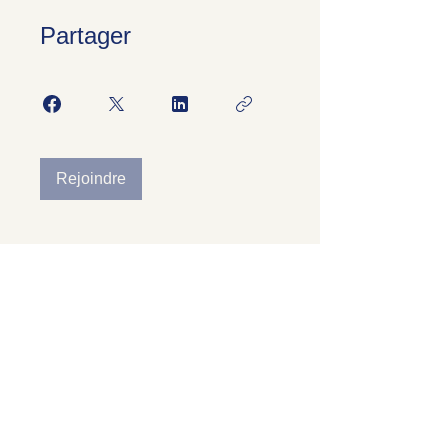
Partager
Rejoindre
S'inscrire à la newsletter
​SARL
GENESISS – Organisme de