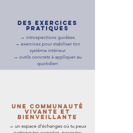
Des exercices
pratiques
→ introspections guidées
→ exercices pour stabiliser ton
système intérieur
→ outils concrets à appliquer au
quotidien
​Une communauté
vivante et
bienveillante
→ un espace d’échanges où tu peux
partager tes avancées, poser tes