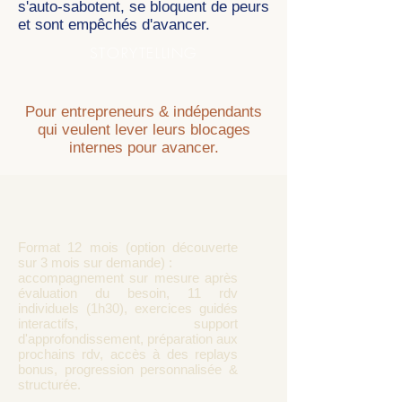
s'auto-sabotent, se bloquent de peurs
et sont empêchés d'avancer.
STORYTELLING
Pour entrepreneurs & indépendants
qui veulent lever leurs blocages
internes pour avancer.
Format 12 mois (option découverte
sur 3 mois sur demande) :
accompagnement sur mesure après
évaluation du besoin, 11 rdv
individuels (1h30), exercices guidés
interactifs, support
d'approfondissement, préparation aux
prochains rdv, accès à des replays
bonus, progression personnalisée &
structurée.