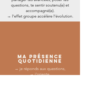
questions, te sentir soutenu(e) et
accompagné(e).
→ l’effet groupe accélère l’évolution.
Ma présence
quotidienne
→ je réponds aux questions,
→ j’oriente,
→ je guide entre les rdv si nécessaire,
→ j’accompagne tes prises de
conscience,
→ je te soutiens dans les moments
clés du processus.
Tu n’es jamais seul.e : ton