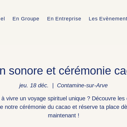
uel
En Groupe
En Entreprise
Les Evènemen
n sonore et cérémonie c
jeu. 18 déc.
  |  
Contamine-sur-Arve
 à vivre un voyage spirituel unique ? Découvre les 
e notre cérémonie du cacao et réserve ta place d
maintenant !