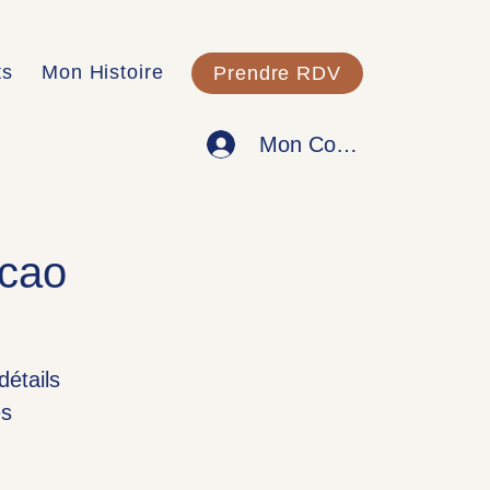
ts
Mon Histoire
Prendre RDV
Mon Compte
acao
détails
ès