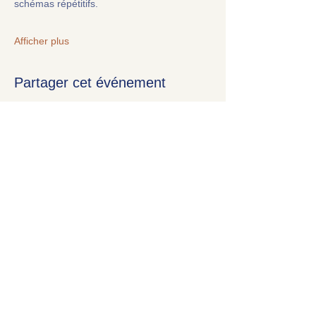
schémas répétitifs.
Afficher plus
Partager cet événement
S'inscrire à la newsletter
​SARL
GENESISS – Organisme de
formation professionnelle
Formations | Accompagnements |
Transmission
©2025
(anciennement Âme Thérapie)
CGU