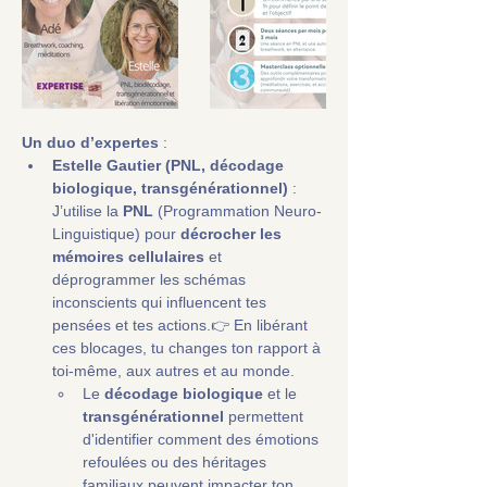
Un duo d’expertes
 :
Estelle Gautier (PNL, décodage 
biologique, transgénérationnel)
 : 
J’utilise la 
PNL
 (Programmation Neuro-
Linguistique) pour 
décrocher les 
mémoires cellulaires
 et 
déprogrammer les schémas 
inconscients qui influencent tes 
pensées et tes actions.👉 En libérant 
ces blocages, tu changes ton rapport à 
toi-même, aux autres et au monde.
Le 
décodage biologique
 et le 
transgénérationnel
 permettent 
d'identifier comment des émotions 
refoulées ou des héritages 
familiaux peuvent impacter ton 