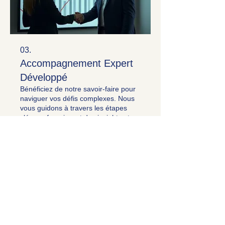
03.
Accompagnement Expert
Développé
Bénéficiez de notre savoir-faire pour
naviguer vos défis complexes. Nous
vous guidons à travers les étapes
clés, en fournissant des insights et
des stratégies éprouvées pour faire
avancer vos objectifs.
Afficher plus
S'inscrire à la newsletter
​SARL
GENESISS – Organisme de
formation professionnelle