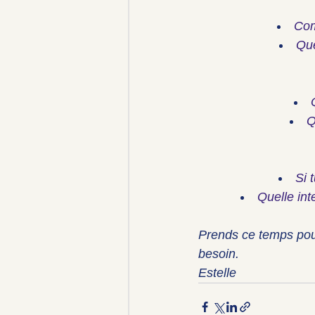
Com
Que
Q
Si 
Quelle int
Prends ce temps pour 
besoin.
Estelle