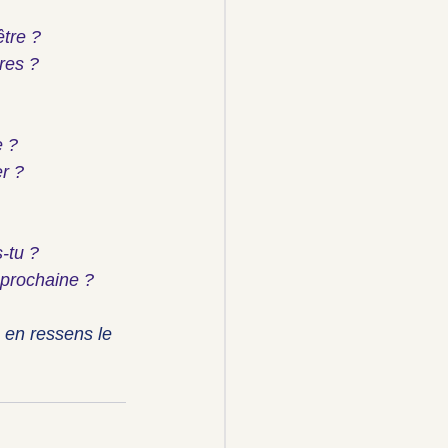
être ?
res ?
e ?
r ?
-tu ?
 prochaine ?
 en ressens le 