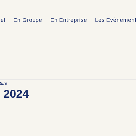
uel
En Groupe
En Entreprise
Les Evènemen
ture
n 2024