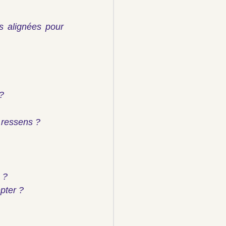
s alignées pour 
?
 ressens ?
 ?
pter ?