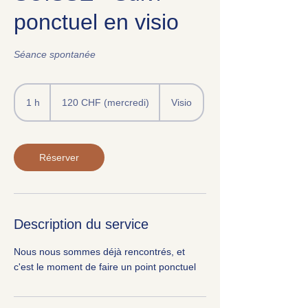
ponctuel en visio
Séance spontanée
120
CHF
1 h
1
120 CHF (mercredi)
Visio
(mercredi)
Réserver
Description du service
Nous nous sommes déjà rencontrés, et
c'est le moment de faire un point ponctuel