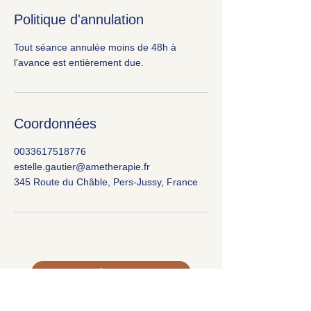
Politique d'annulation
Tout séance annulée moins de 48h à
l'avance est entièrement due.
Coordonnées
0033617518776
estelle.gautier@ametherapie.fr
345 Route du Châble, Pers-Jussy, France
S'inscrire à la newsletter
​SARL
GENESISS – Organisme de